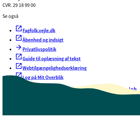
CVR. 29 18 99 00
Se også
Fagfolk.vejle.dk
Åbenhed og indsigt
Privatlivspolitik
Guide til oplæsning af tekst
Webtilgængelighedserklæring
Log på Mit Overblik
Akut hjælp
EAN-numre
Oversigt over selvbetjening
Job
Presse