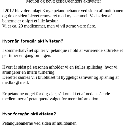
Motion og bevægelse
Udendørs aktiviteter
I 2012 blev der anlagt 3 nye petanquebaner ved siden af multibanen
og de er siden blevet renoveret med nyt stenmel. Ved siden af
banerne er opført et lille læskur.
Vi er ca. 20 medlemmer, men vi vil gerne være flere.
Hvornår foregår aktiviteten?
I sommerhalvåret spiller vi petanque i hold af varierende størrelse et
par timer en gang om ugen.
Hvert år sidst på sæsonen afholder vi en fælles spilledag, hvor vi
arrangerer en intern turnering.
Derefter samles vi i klubhuset til hyggeligt samvær og spisning af
medbragt mad.
Er petanque noget for dig / jer, så kontakt et af nedenstående
medlemmer af petanqueudvalget for mere information.
Hvor foregår aktiviteten?
Petanquebanerne ved siden af multibanen