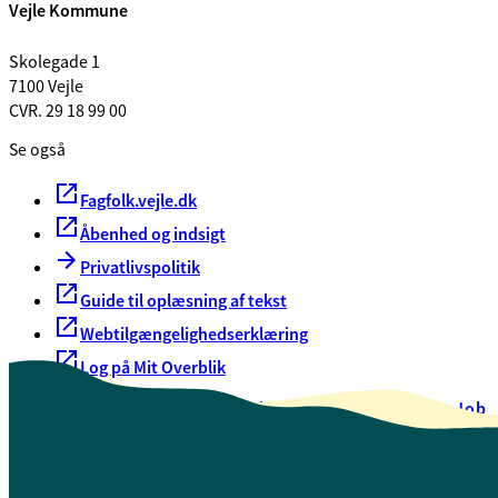
Vejle Kommune
Skolegade 1
7100 Vejle
CVR. 29 18 99 00
Se også
Fagfolk.vejle.dk
Åbenhed og indsigt
Privatlivspolitik
Guide til oplæsning af tekst
Webtilgængelighedserklæring
Log på Mit Overblik
Akut hjælp
EAN-numre
Oversigt over selvbetjening
Job
Presse