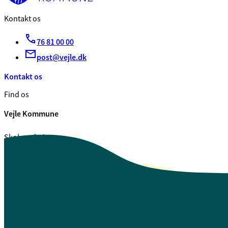
Kontakt os
76 81 00 00
post@vejle.dk
Kontakt os
Find os
Vejle Kommune
Skolegade 1
7100 Vejle
CVR. 29 18 99 00
Se også
Fagfolk.vejle.dk
Åbenhed og indsigt