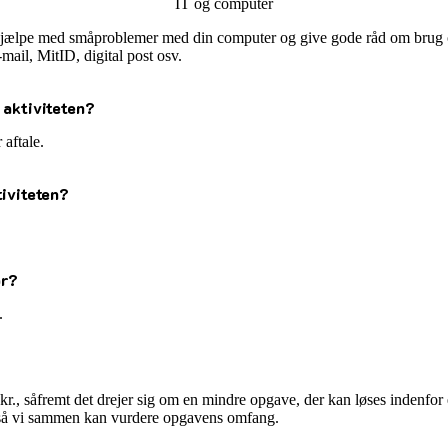
IT og computer
hjælpe med småproblemer med din computer og give gode råd om brug o
ail, MitID, digital post osv.
 aktiviteten?
aftale.
tiviteten?
ør?
.
kr., såfremt det drejer sig om en mindre opgave, der kan løses indenfor 
 så vi sammen kan vurdere opgavens omfang.