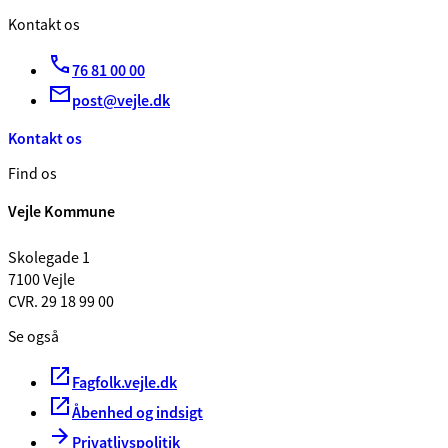
Kontakt os
76 81 00 00
post@vejle.dk
Kontakt os
Find os
Vejle Kommune
Skolegade 1
7100 Vejle
CVR. 29 18 99 00
Se også
Fagfolk.vejle.dk
Åbenhed og indsigt
Privatlivspolitik