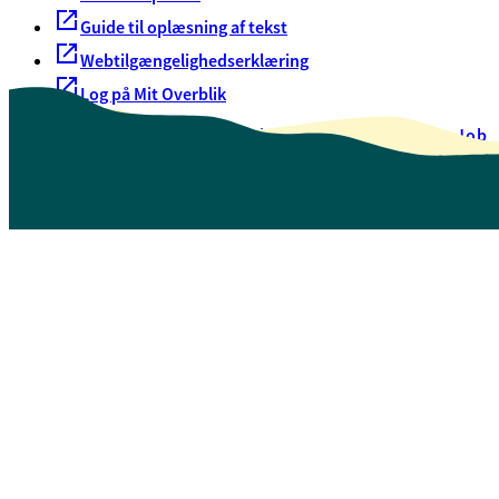
Guide til oplæsning af tekst
Webtilgængelighedserklæring
Log på Mit Overblik
Akut hjælp
EAN-numre
Oversigt over selvbetjening
Job
Presse