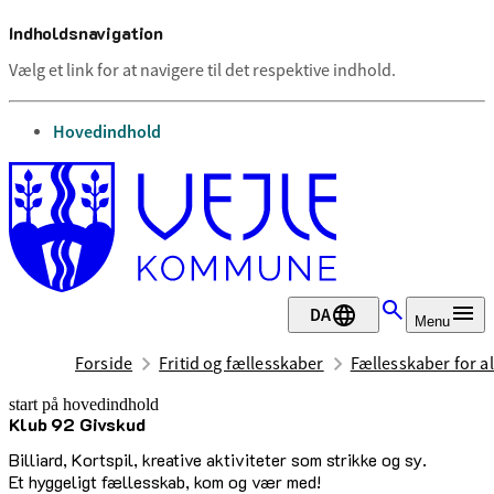
Indholdsnavigation
Vælg et link for at navigere til det respektive indhold.
gå til
Hovedindhold
DA
Menu
Forside
Fritid og fællesskaber
Fællesskaber for al
start på hovedindhold
Klub 92 Givskud
senest opdateret 2. juli 2026
Billiard, Kortspil, kreative aktiviteter som strikke og sy.
Et hyggeligt fællesskab, kom og vær med!