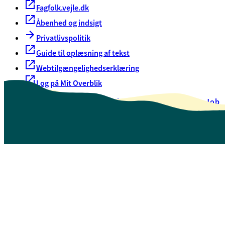
Fagfolk.vejle.dk
Åbenhed og indsigt
Privatlivspolitik
Guide til oplæsning af tekst
Webtilgængelighedserklæring
Log på Mit Overblik
Akut hjælp
EAN-numre
Oversigt over selvbetjening
Job
Presse