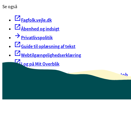
Se også
Fagfolk.vejle.dk
Åbenhed og indsigt
Privatlivspolitik
Guide til oplæsning af tekst
Webtilgængelighedserklæring
Log på Mit Overblik
Akut hjælp
EAN-numre
Oversigt over selvbetjening
Job
Presse