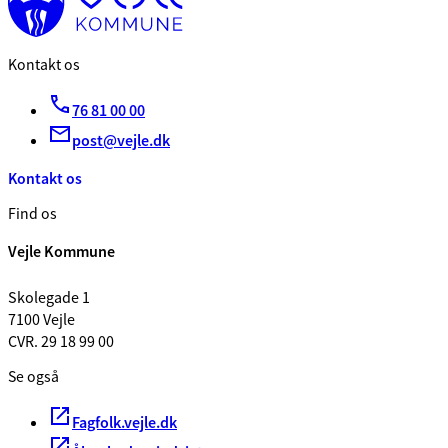
Kontakt os
76 81 00 00
post@vejle.dk
Kontakt os
Find os
Vejle Kommune
Skolegade 1
7100 Vejle
CVR. 29 18 99 00
Se også
Fagfolk.vejle.dk