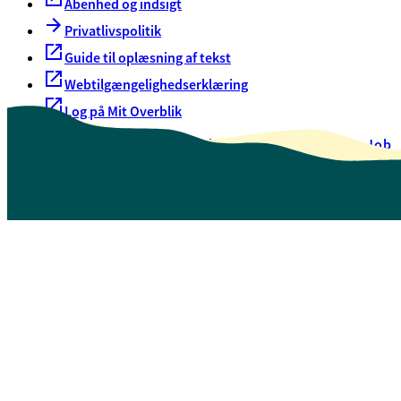
Åbenhed og indsigt
Privatlivspolitik
Guide til oplæsning af tekst
Webtilgængelighedserklæring
Log på Mit Overblik
Akut hjælp
EAN-numre
Oversigt over selvbetjening
Job
Presse