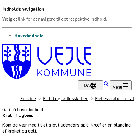
Indholdsnavigation
Vælg et link for at navigere til det respektive indhold.
gå til
Hovedindhold
DA
Menu
Forside
Fritid og fællesskaber
Fællesskaber for al
start på hovedindhold
Krolf i Egtved
senest opdateret 2. juli 2026
Kom og vær med til et sjovt udendørs spil. Krolf er en blanding
af kroket og golf.