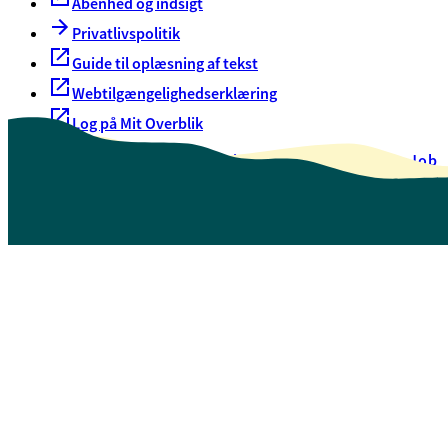
Åbenhed og indsigt
Privatlivspolitik
Guide til oplæsning af tekst
Webtilgængelighedserklæring
Log på Mit Overblik
Akut hjælp
EAN-numre
Oversigt over selvbetjening
Job
Presse