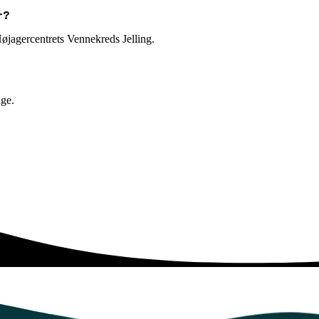
r?
Højagercentrets Vennekreds Jelling.
age.