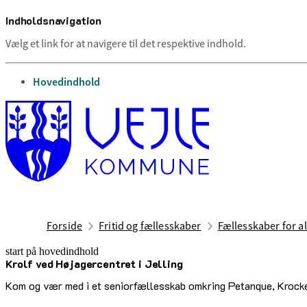
Indholdsnavigation
Vælg et link for at navigere til det respektive indhold.
gå til
Hovedindhold
Forside
Fritid og fællesskaber
Fællesskaber for al
start på hovedindhold
Krolf ved Højagercentret i Jelling
senest opdateret 12. maj 2026
Kom og vær med i et seniorfællesskab omkring Petanque, Krocke