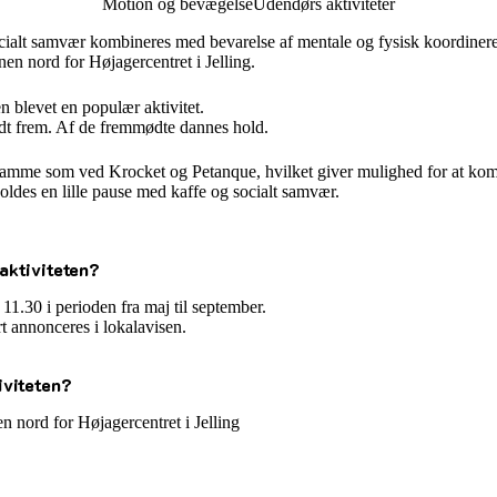
Motion og bevægelse
Udendørs aktiviteter
ocialt samvær kombineres med bevarelse af mentale og fysisk koordinere
ænen
nord for Højagercentret
i Jelling.
en blevet en populær aktivitet.
 frem. Af de fremmødte dannes hold.
 samme som ved Krocket og Petanque, hvilket giver mulighed for at komb
holdes en lille pause med kaffe og socialt samvær.
aktiviteten?
 11.30 i perioden fra maj til september.
t annonceres i lokalavisen.
iviteten?
n nord for Højagercentret i Jelling