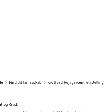
le
Find dit fællesskab
Krolf ved Højagercentret i Jelling
t og Krolf.