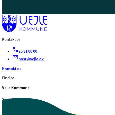
Kontakt os
76 81 00 00
post@vejle.dk
Kontakt os
Find os
Vejle Kommune
Skolegade 1
7100 Vejle
CVR. 29 18 99 00