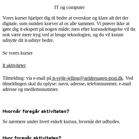
IT og computer
Vores kurser hjælper dig til bedre at overskue og klare alt det der
digitale, som nutiden kræver af os alle sammen. Vi prøver ikke at
gøre dig it-ekspert på nogen måde; men efter kursusdeltagelse vil du
nok være mere tryg ved at bruge teknologien, og du vil kunne
udnytte dit it-udstyr bedre.
Se vores kurser
It aktiviteter
Tilmelding: via e-mail på
it-vejle-jelling@aeldresagen-post.dk
. Ved
tilmeldingen skal du oplyse: navn, adresse, telefonnummer, e-mail
adresse og medlemsnummer.
Hvornår foregår aktiviteten?
Se nærmere under hvert enkelt kursus, hvornår det udbydes.
Hvor foregår aktiviteten?