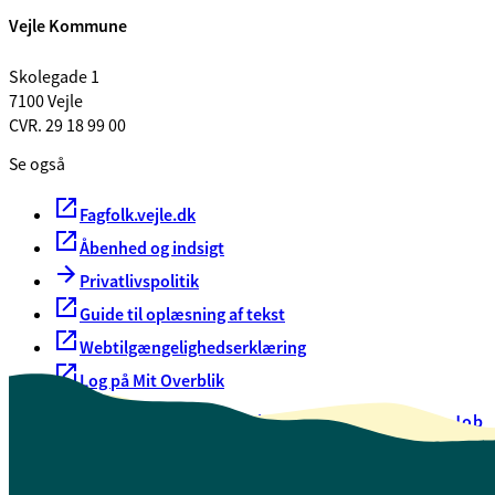
Vejle Kommune
Skolegade 1
7100 Vejle
CVR. 29 18 99 00
Se også
Fagfolk.vejle.dk
Åbenhed og indsigt
Privatlivspolitik
Guide til oplæsning af tekst
Webtilgængelighedserklæring
Log på Mit Overblik
Akut hjælp
EAN-numre
Oversigt over selvbetjening
Job
Presse