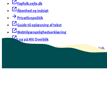
Fagfolk.vejle.dk
Åbenhed og indsigt
Privatlivspolitik
Guide til oplæsning af tekst
Webtilgængelighedserklæring
Log på Mit Overblik
Akut hjælp
EAN-numre
Oversigt over selvbetjening
Job
Presse