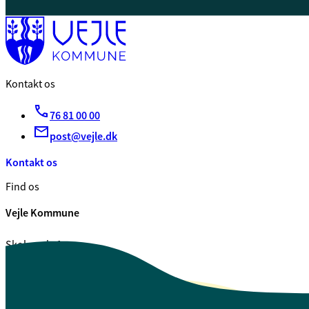
Kontakt os
76 81 00 00
post@vejle.dk
Kontakt os
Find os
Vejle Kommune
Skolegade 1
7100 Vejle
CVR. 29 18 99 00
Se også