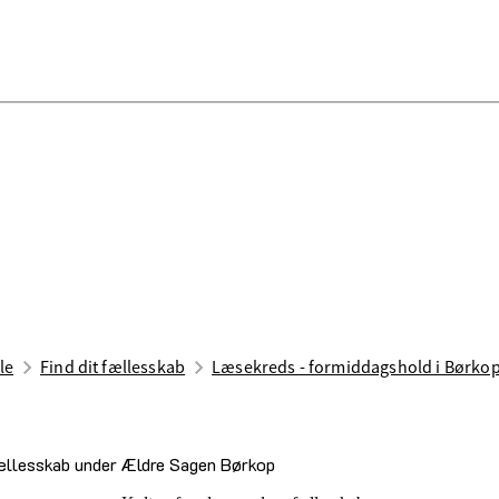
le
Find dit fællesskab
Læsekreds - formiddagshold i Børko
efællesskab under Ældre Sagen Børkop