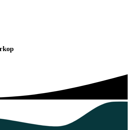
ørkop