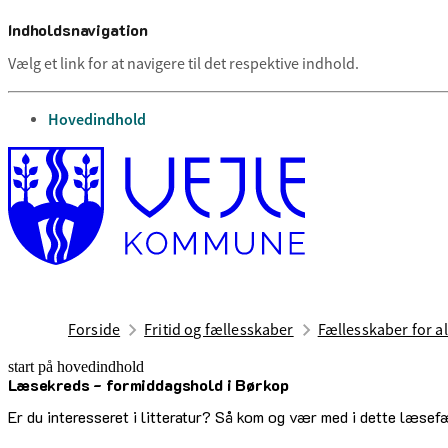
Indholdsnavigation
Vælg et link for at navigere til det respektive indhold.
gå til
Hovedindhold
Forside
Fritid og fællesskaber
Fællesskaber for al
start på hovedindhold
Læsekreds - formiddagshold i Børkop
senest opdateret 2. juli 2026
Er du interesseret i litteratur? Så kom og vær med i dette læs