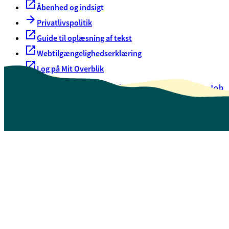
Åbenhed og indsigt
Privatlivspolitik
Guide til oplæsning af tekst
Webtilgængelighedserklæring
Log på Mit Overblik
Akut hjælp
EAN-numre
Oversigt over selvbetjening
Job
Presse