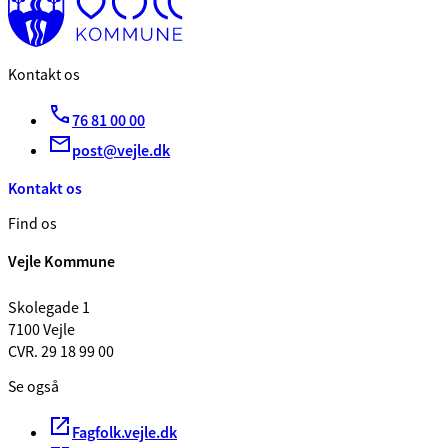
Kontakt os
76 81 00 00
post@vejle.dk
Kontakt os
Find os
Vejle Kommune
Skolegade 1
7100 Vejle
CVR. 29 18 99 00
Se også
Fagfolk.vejle.dk