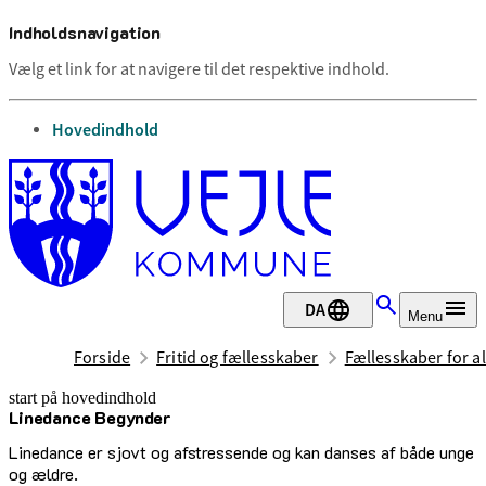
Indholdsnavigation
Vælg et link for at navigere til det respektive indhold.
gå til
Hovedindhold
DA
Menu
Forside
Fritid og fællesskaber
Fællesskaber for al
start på hovedindhold
Linedance Begynder
senest opdateret 2. juli 2026
Linedance er sjovt og afstressende og kan danses af både unge
og ældre.