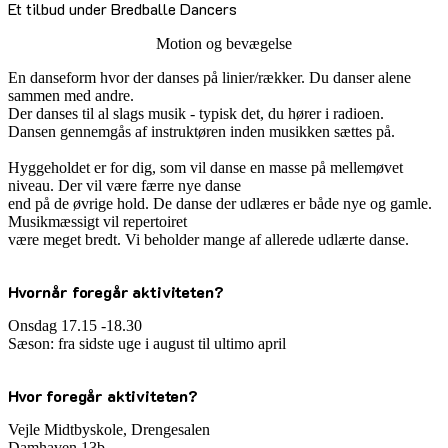
Et tilbud under Bredballe Dancers
Motion og bevægelse
En danseform hvor der danses på linier/rækker. Du danser alene
sammen med andre.
Der danses til al slags musik - typisk det, du hører i radioen.
Dansen gennemgås af instruktøren inden musikken sættes på.
Hyggeholdet er for dig, som vil danse en masse på mellemøvet
niveau. Der vil være færre nye danse
end på de øvrige hold. De danse der udlæres er både nye og gamle.
Musikmæssigt vil repertoiret
være meget bredt. Vi beholder mange af allerede udlærte danse.
Hvornår foregår aktiviteten?
Onsdag 17.15 -18.30
Sæson: fra sidste uge i august til ultimo april
Hvor foregår aktiviteten?
Vejle Midtbyskole, Drengesalen
Damhaven 13b