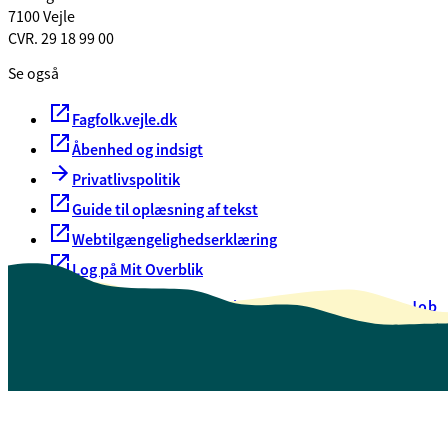
7100 Vejle
CVR. 29 18 99 00
Se også
Fagfolk.vejle.dk
Åbenhed og indsigt
Privatlivspolitik
Guide til oplæsning af tekst
Webtilgængelighedserklæring
Log på Mit Overblik
Akut hjælp
EAN-numre
Oversigt over selvbetjening
Job
Presse