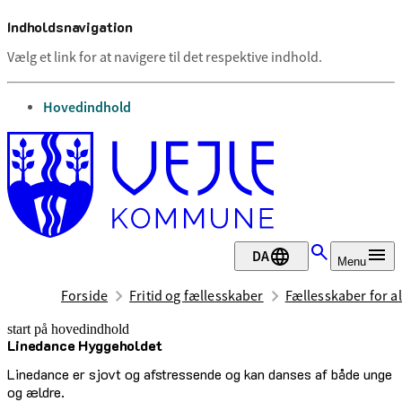
Indholdsnavigation
Vælg et link for at navigere til det respektive indhold.
gå til
Hovedindhold
DA
Menu
Forside
Fritid og fællesskaber
Fællesskaber for al
start på hovedindhold
Linedance Hyggeholdet
senest opdateret 2. juli 2026
Linedance er sjovt og afstressende og kan danses af både unge
og ældre.