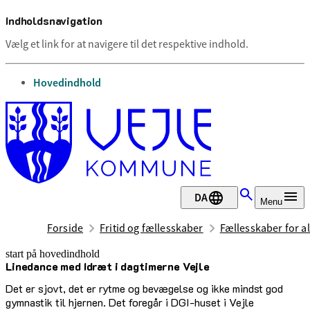
Indholdsnavigation
Vælg et link for at navigere til det respektive indhold.
gå til
Hovedindhold
DA
Menu
Forside
Fritid og fællesskaber
Fællesskaber for al
start på hovedindhold
Linedance med Idræt i dagtimerne Vejle
senest opdateret 12. maj 2026
Det er sjovt, det er rytme og bevægelse og ikke mindst god
gymnastik til hjernen. Det foregår i DGI-huset i Vejle