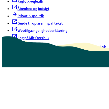
Fagfolk.vejle.dk
Åbenhed og indsigt
Privatlivspolitik
Guide til oplæsning af tekst
Webtilgængelighedserklæring
Log på Mit Overblik
Akut hjælp
EAN-numre
Oversigt over selvbetjening
Job
Presse