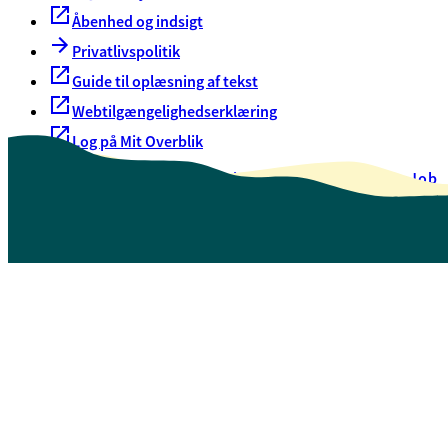
Åbenhed og indsigt
Privatlivspolitik
Guide til oplæsning af tekst
Webtilgængelighedserklæring
Log på Mit Overblik
Akut hjælp
EAN-numre
Oversigt over selvbetjening
Job
Presse