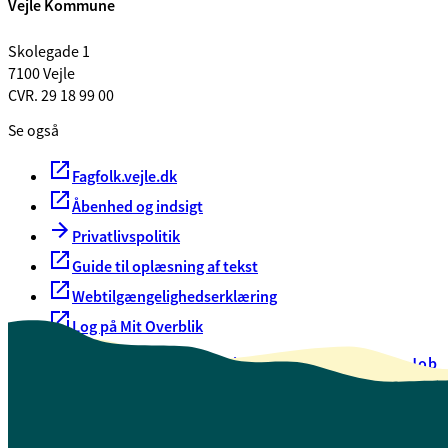
Vejle Kommune
Skolegade 1
7100 Vejle
CVR. 29 18 99 00
Se også
Fagfolk.vejle.dk
Åbenhed og indsigt
Privatlivspolitik
Guide til oplæsning af tekst
Webtilgængelighedserklæring
Log på Mit Overblik
Akut hjælp
EAN-numre
Oversigt over selvbetjening
Job
Presse