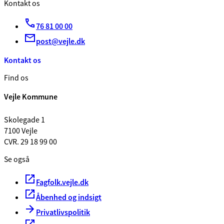
Kontakt os
76 81 00 00
post@vejle.dk
Kontakt os
Find os
Vejle Kommune
Skolegade 1
7100 Vejle
CVR. 29 18 99 00
Se også
Fagfolk.vejle.dk
Åbenhed og indsigt
Privatlivspolitik