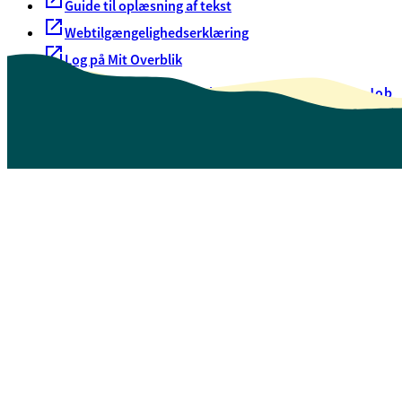
Guide til oplæsning af tekst
Webtilgængelighedserklæring
Log på Mit Overblik
Akut hjælp
EAN-numre
Oversigt over selvbetjening
Job
Presse