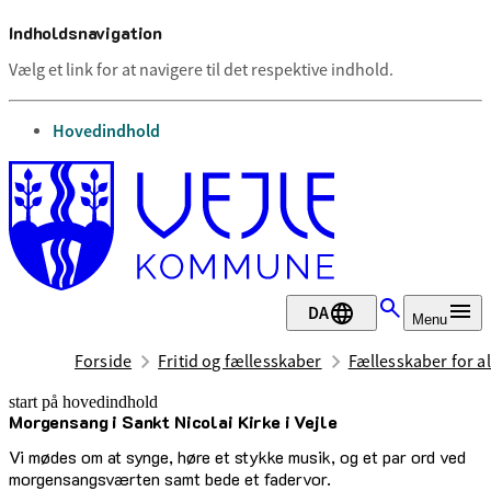
Indholdsnavigation
Vælg et link for at navigere til det respektive indhold.
gå til
Hovedindhold
DA
Menu
Forside
Fritid og fællesskaber
Fællesskaber for al
start på hovedindhold
Morgensang i Sankt Nicolai Kirke i Vejle
senest opdateret 12. maj 2026
Vi mødes om at synge, høre et stykke musik, og et par ord ved
morgensangsværten samt bede et fadervor.