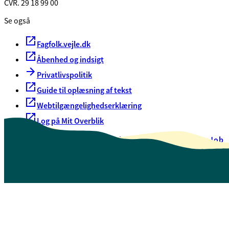
CVR. 29 18 99 00
Se også
Fagfolk.vejle.dk
Åbenhed og indsigt
Privatlivspolitik
Guide til oplæsning af tekst
Webtilgængelighedserklæring
Log på Mit Overblik
Akut hjælp
EAN-numre
Oversigt over selvbetjening
Job
Presse