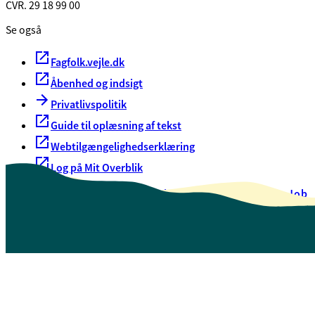
CVR. 29 18 99 00
Se også
Fagfolk.vejle.dk
Åbenhed og indsigt
Privatlivspolitik
Guide til oplæsning af tekst
Webtilgængelighedserklæring
Log på Mit Overblik
Akut hjælp
EAN-numre
Oversigt over selvbetjening
Job
Presse