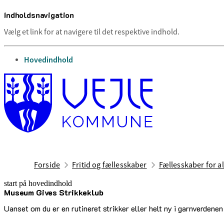
Indholdsnavigation
Vælg et link for at navigere til det respektive indhold.
gå til
Hovedindhold
Forside
Fritid og fællesskaber
Fællesskaber for al
start på hovedindhold
Museum Gives Strikkeklub
senest opdateret 12. maj 2026
Uanset om du er en rutineret strikker eller helt ny i garnverde