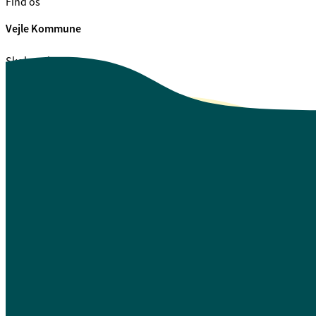
Find os
Vejle Kommune
Skolegade 1
7100 Vejle
CVR. 29 18 99 00
Se også
Fagfolk.vejle.dk
Åbenhed og indsigt
Privatlivspolitik
Guide til oplæsning af tekst
Webtilgængelighedserklæring
Log på Mit Overblik
A