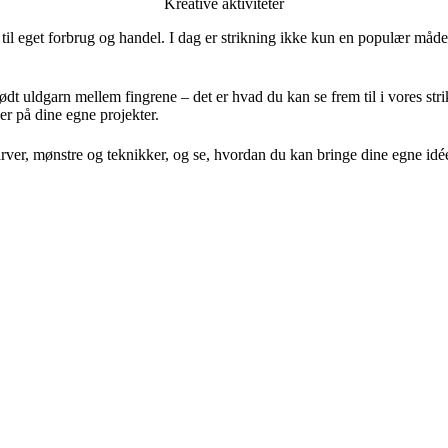
Kreative aktiviteter
 til eget forbrug og handel. I dag er strikning ikke kun en populær måd
lødt uldgarn mellem fingrene – det er hvad du kan se frem til i vores st
ker på dine egne projekter.
rver, mønstre og teknikker, og se, hvordan du kan bringe dine egne idéer t