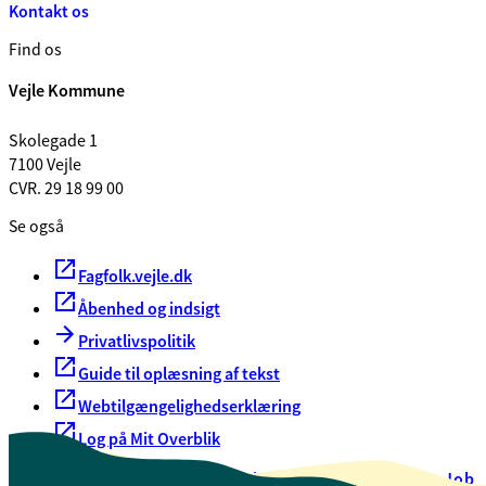
Kontakt os
Find os
Vejle Kommune
Skolegade 1
7100 Vejle
CVR. 29 18 99 00
Se også
Fagfolk.vejle.dk
Åbenhed og indsigt
Privatlivspolitik
Guide til oplæsning af tekst
Webtilgængelighedserklæring
Log på Mit Overblik
Akut hjælp
EAN-numre
Oversigt over selvbetjening
Job