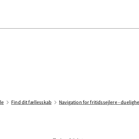
le
Find dit fællesskab
Navigation for fritidssejlere - duelig