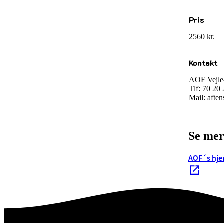
Pris
2560 kr.
Kontakt
AOF Vejle-
Tlf: 70 20
Mail:
afte
Se mer
AOF´s hj