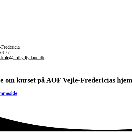
Fredericia
 23 77
nskole@aofsydjylland.dk
e om kurset på AOF Vejle-Fredericias hje
emmeside