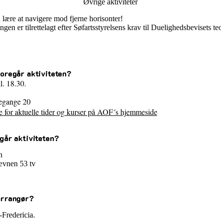
Øvrige aktiviteter
lære at navigere mod fjerne horisonter!
gen er tilrettelagt efter Søfartsstyrelsens krav til Duelighedsbevisets teo
oregår aktiviteten?
l. 18.30.
egange 20
 for aktuelle tider og kurser på AOF´s hjemmeside
går aktiviteten?
n
ævnen 53 tv
arrangør?
Fredericia.