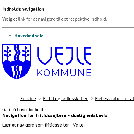
Indholdsnavigation
Vælg et link for at navigere til det respektive indhold.
gå til
Hovedindhold
Forside
Fritid og fællesskaber
Fællesskaber for al
start på hovedindhold
Navigation for fritidssejlere - duelighedsbevis
senest opdateret 12. maj 2026
Lær at navigere som fritidssejler i Vejle.