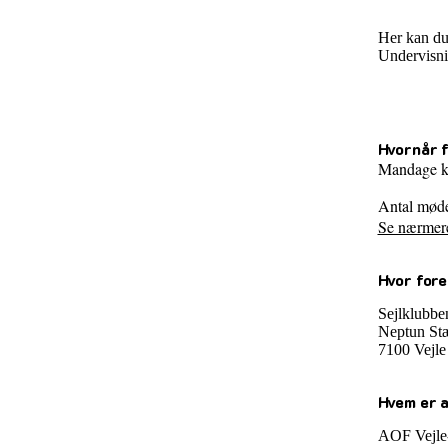
Her kan du 
Undervisnin
Hvornår f
Mandage k
Antal mød
Se nærmere
Hvor fore
Sejlklubbe
Neptun St
7100 Vejle
Hvem er 
AOF Vejle-