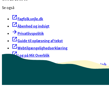
Se også
Fagfolk.vejle.dk
Åbenhed og indsigt
Privatlivspolitik
Guide til oplæsning af tekst
Webtilgængelighedserklæring
Log på Mit Overblik
Akut hjælp
EAN-numre
Oversigt over selvbetjening
Job
Presse