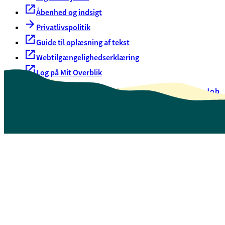
Åbenhed og indsigt
Privatlivspolitik
Guide til oplæsning af tekst
Webtilgængelighedserklæring
Log på Mit Overblik
Akut hjælp
EAN-numre
Oversigt over selvbetjening
Job
Presse