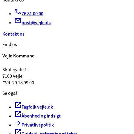
Kontakt os
76 81 00 00
post@vejle.dk
Kontakt os
Find os
Vejle Kommune
Skolegade 1
7100 Vejle
CVR. 29 18 99 00
Se også
Fagfolk.vejle.dk
Åbenhed og indsigt
Privatlivspolitik
Guide til oplæsning af tekst