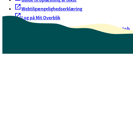
Webtilgængelighedserklæring
Log på Mit Overblik
Akut hjælp
EAN-numre
Oversigt over selvbetjening
Job
Presse