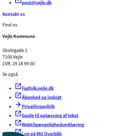
post@vejle.dk
Kontakt os
Find os
Vejle Kommune
Skolegade 1
7100 Vejle
CVR. 29 18 99 00
Se også
Fagfolk.vejle.dk
Åbenhed og indsigt
Privatlivspolitik
Guide til oplæsning af tekst
Webtilgængelighedserklæring
Log på Mit Overblik