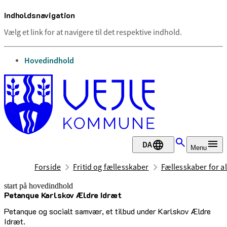
Indholdsnavigation
Vælg et link for at navigere til det respektive indhold.
gå til
Hovedindhold
DA
Menu
Forside
Fritid og fællesskaber
Fællesskaber for al
start på hovedindhold
Petanque Karlskov Ældre Idræt
senest opdateret 1. juli 2026
Petanque og socialt samvær, et tilbud under Karlskov Ældre
Idræt.