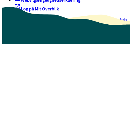
Webtilgængelighedserklæring
Log på Mit Overblik
Akut hjælp
EAN-numre
Oversigt over selvbetjening
Job
Presse