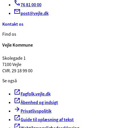
76 81 00 00
post@vejle.dk
Kontakt os
Find os
Vejle Kommune
Skolegade 1
7100 Vejle
CVR. 29 18 99 00
Se også
Fagfolk.vejle.dk
Åbenhed og indsigt
Privatlivspolitik
Guide til oplæsning af tekst