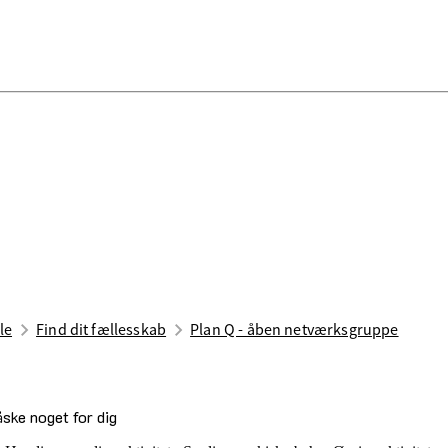
le
Find dit fællesskab
Plan Q - åben netværksgruppe
åske noget for dig