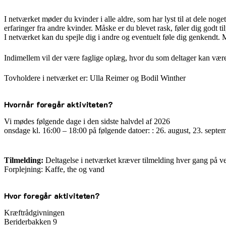
I netværket møder du kvinder i alle aldre, som har lyst til at dele noget
erfaringer fra andre kvinder. Måske er du blevet rask, føler dig godt t
I netværket kan du spejle dig i andre og eventuelt føle dig genkendt. 
Indimellem vil der være faglige oplæg, hvor du som deltager kan være
Tovholdere i netværket er: Ulla Reimer og Bodil Winther
Hvornår foregår aktiviteten?
Vi mødes følgende dage i den sidste halvdel af 2026
onsdage kl. 16:00 – 18:00 på følgende datoer: : 26. august, 23. septe
Tilmelding:
Deltagelse i netværket kræver tilmelding hver gang på v
Forplejning: Kaffe, the og vand
Hvor foregår aktiviteten?
Kræftrådgivningen
Beriderbakken 9