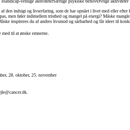
Handicap-venlige aktiviteter
Særlige psykiske behov
Øvrige aktiviteter
 af den indsigt og livserfaring, som de har opnået i livet med eller efter
ilpas, men føler indimellem tristhed og mangel på energi? Måske mangler 
Måske inspireres du af andres livsmod og sårbarhed og får ideer til konk
 med til at ønske emnerne.
mber, 28. oktober, 25. november
ejle@cancer.dk.