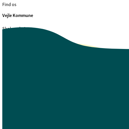
Find os
Vejle Kommune
Skolegade 1
7100 Vejle
CVR. 29 18 99 00
Se også
Fagfolk.vejle.dk
Åbenhed og indsigt
Privatlivspolitik
Guide til oplæsning af tekst
Webtilgængelighedserklæring
Log på Mit Overblik
A