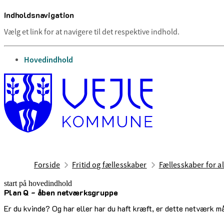
Indholdsnavigation
Vælg et link for at navigere til det respektive indhold.
gå til
Hovedindhold
Forside
Fritid og fællesskaber
Fællesskaber for al
start på hovedindhold
Plan Q - åben netværksgruppe
senest opdateret 15. juli 2026
Er du kvinde? Og har eller har du haft kræft, er dette netværk m