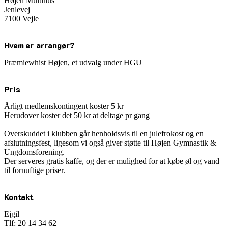
Højen Multihus
Jenlevej
7100 Vejle
Hvem er arrangør?
Præmiewhist Højen, et udvalg under HGU
Pris
Årligt medlemskontingent koster 5 kr
Herudover koster det 50 kr at deltage pr gang
Overskuddet i klubben går henholdsvis til en julefrokost og en
afslutningsfest, ligesom vi også giver støtte til Højen Gymnastik &
Ungdomsforening.
Der serveres gratis kaffe, og der er mulighed for at købe øl og vand
til fornuftige priser.
Kontakt
Ejgil
Tlf: 20 14 34 62