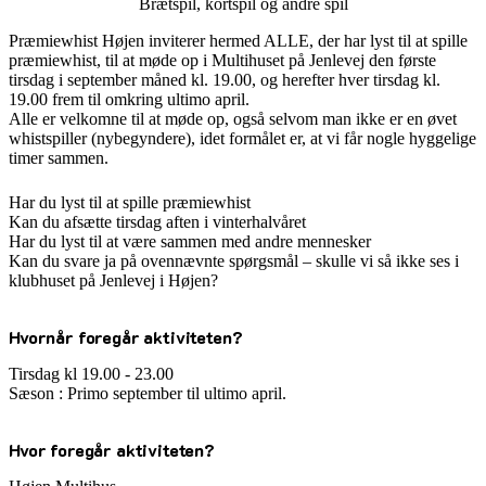
Brætspil, kortspil og andre spil
Præmiewhist Højen inviterer hermed ALLE, der har lyst til at spille
præmiewhist, til at møde op i Multihuset på Jenlevej den første
tirsdag i september måned kl. 19.00, og herefter hver tirsdag kl.
19.00 frem til omkring ultimo april.
Alle er velkomne til at møde op, også selvom man ikke er en øvet
whistspiller (nybegyndere), idet formålet er, at vi får nogle hyggelige
timer sammen.
Har du lyst til at spille præmiewhist
Kan du afsætte tirsdag aften i vinterhalvåret
Har du lyst til at være sammen med andre mennesker
Kan du svare ja på ovennævnte spørgsmål – skulle vi så ikke ses i
klubhuset på Jenlevej i Højen?
Hvornår foregår aktiviteten?
Tirsdag kl 19.00 - 23.00
Sæson : Primo september til ultimo april.
Hvor foregår aktiviteten?