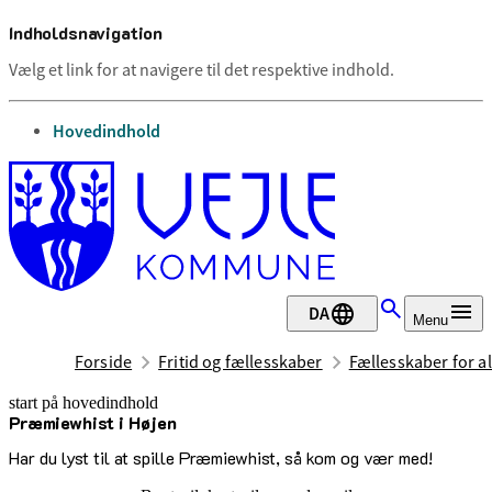
Indholdsnavigation
Vælg et link for at navigere til det respektive indhold.
gå til
Hovedindhold
DA
Menu
Forside
Fritid og fællesskaber
Fællesskaber for al
start på hovedindhold
Præmiewhist i Højen
senest opdateret 1. juli 2026
Har du lyst til at spille Præmiewhist, så kom og vær med!