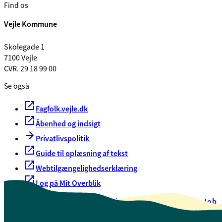
Find os
Vejle Kommune
Skolegade 1
7100 Vejle
CVR. 29 18 99 00
Se også
Fagfolk.vejle.dk
Åbenhed og indsigt
Privatlivspolitik
Guide til oplæsning af tekst
Webtilgængelighedserklæring
Log på Mit Overblik
Akut hjælp
EAN-numre
Oversigt over selvbetjening
Job
Presse