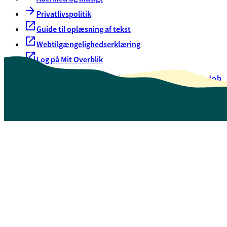
Privatlivspolitik
Guide til oplæsning af tekst
Webtilgængelighedserklæring
Log på Mit Overblik
Akut hjælp
EAN-numre
Oversigt over selvbetjening
Job
Presse