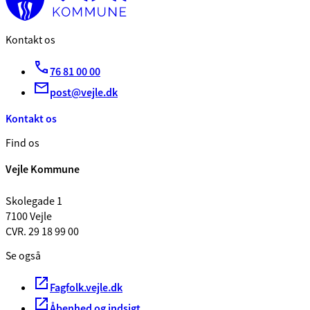
Kontakt os
76 81 00 00
post@vejle.dk
Kontakt os
Find os
Vejle Kommune
Skolegade 1
7100 Vejle
CVR. 29 18 99 00
Se også
Fagfolk.vejle.dk
Åbenhed og indsigt