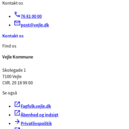
Kontakt os
76 81 00 00
post@vejle.dk
Kontakt os
Find os
Vejle Kommune
Skolegade 1
7100 Vejle
CVR. 29 18 99 00
Se også
Fagfolk.vejle.dk
Åbenhed og indsigt
Privatlivspolitik