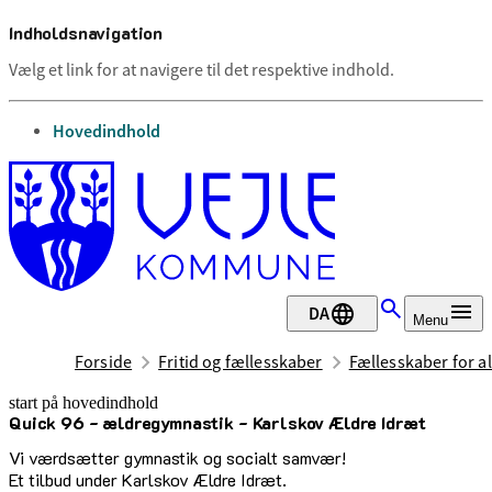
Indholdsnavigation
Vælg et link for at navigere til det respektive indhold.
gå til
Hovedindhold
DA
Menu
Forside
Fritid og fællesskaber
Fællesskaber for al
start på hovedindhold
Quick 96 - ældregymnastik - Karlskov Ældre Idræt
senest opdateret 1. juli 2026
Vi værdsætter gymnastik og socialt samvær!
Et tilbud under Karlskov Ældre Idræt.