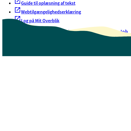
Guide til oplæsning af tekst
Webtilgængelighedserklæring
Log på Mit Overblik
Akut hjælp
EAN-numre
Oversigt over selvbetjening
Job
Presse