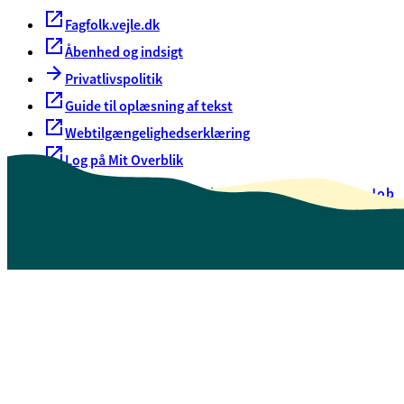
Fagfolk.vejle.dk
Åbenhed og indsigt
Privatlivspolitik
Guide til oplæsning af tekst
Webtilgængelighedserklæring
Log på Mit Overblik
Akut hjælp
EAN-numre
Oversigt over selvbetjening
Job
Presse