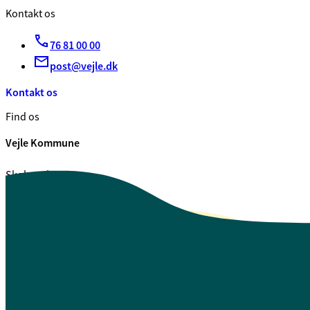
Kontakt os
76 81 00 00
post@vejle.dk
Kontakt os
Find os
Vejle Kommune
Skolegade 1
7100 Vejle
CVR. 29 18 99 00
Se også
Fagfolk.vejle.dk
Åbenhed og indsigt
Privatlivspolitik