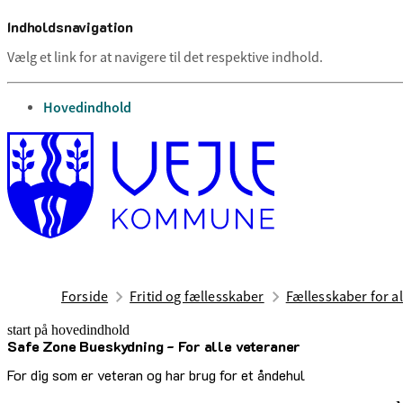
Indholdsnavigation
Vælg et link for at navigere til det respektive indhold.
gå til
Hovedindhold
Forside
Fritid og fællesskaber
Fællesskaber for al
start på hovedindhold
Safe Zone Bueskydning - For alle veteraner
senest opdateret 12. maj 2026
For dig som er veteran og har brug for et åndehul