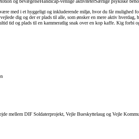
otion og bevægelse
Handicap-venlige aktiviteter
Særlige psykiske beh
ære med i et hyggeligt og inkluderende miljø, hvor du får mulighed fo
g vejlede dig og der er plads til alle, som ønsker en mere aktiv hverdag, h
ltid tid og plads til en kammeratlig snak over en kop kaffe. Kig forbi og
en
ejde mellem DIF Soldaterprojekt, Vejle Bueskyttelaug og Vejle Komm