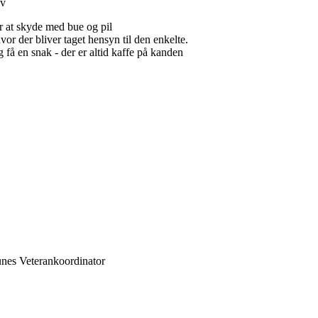
ov
r at skyde med bue og pil
vor der bliver taget hensyn til den enkelte.
 få en snak - der er altid kaffe på kanden
unes Veterankoordinator