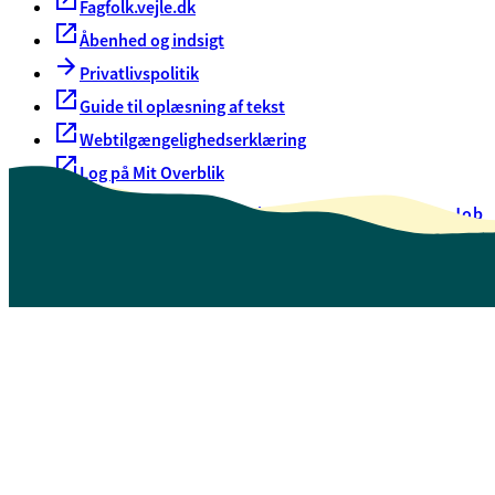
Fagfolk.vejle.dk
Åbenhed og indsigt
Privatlivspolitik
Guide til oplæsning af tekst
Webtilgængelighedserklæring
Log på Mit Overblik
Akut hjælp
EAN-numre
Oversigt over selvbetjening
Job
Presse