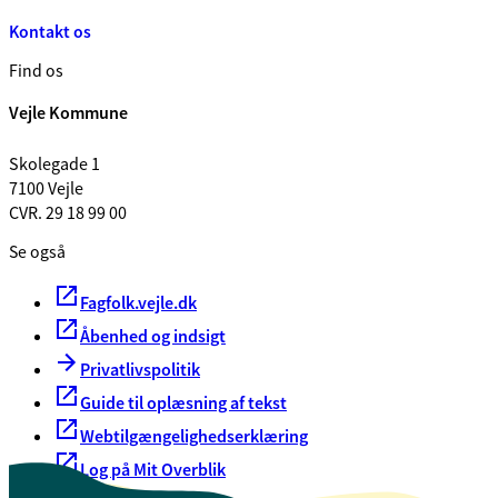
Kontakt os
Find os
Vejle Kommune
Skolegade 1
7100 Vejle
CVR. 29 18 99 00
Se også
Fagfolk.vejle.dk
Åbenhed og indsigt
Privatlivspolitik
Guide til oplæsning af tekst
Webtilgængelighedserklæring
Log på Mit Overblik