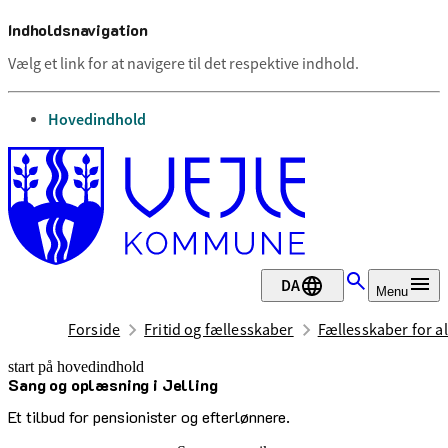
Indholdsnavigation
Vælg et link for at navigere til det respektive indhold.
gå til
Hovedindhold
DA
Menu
Forside
Fritid og fællesskaber
Fællesskaber for al
start på hovedindhold
Sang og oplæsning i Jelling
senest opdateret 1. juli 2026
Et tilbud for pensionister og efterlønnere.