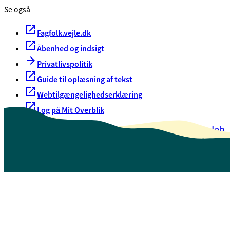
Se også
Fagfolk.vejle.dk
Åbenhed og indsigt
Privatlivspolitik
Guide til oplæsning af tekst
Webtilgængelighedserklæring
Log på Mit Overblik
Akut hjælp
EAN-numre
Oversigt over selvbetjening
Job
Presse