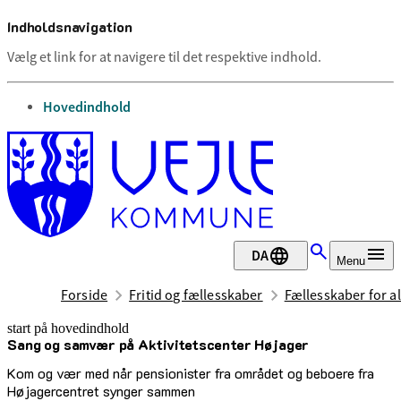
Indholdsnavigation
Vælg et link for at navigere til det respektive indhold.
gå til
Hovedindhold
DA
Menu
Forside
Fritid og fællesskaber
Fællesskaber for al
start på hovedindhold
Sang og samvær på Aktivitetscenter Højager
senest opdateret 14. juli 2026
Kom og vær med når pensionister fra området og beboere fra
Højagercentret synger sammen