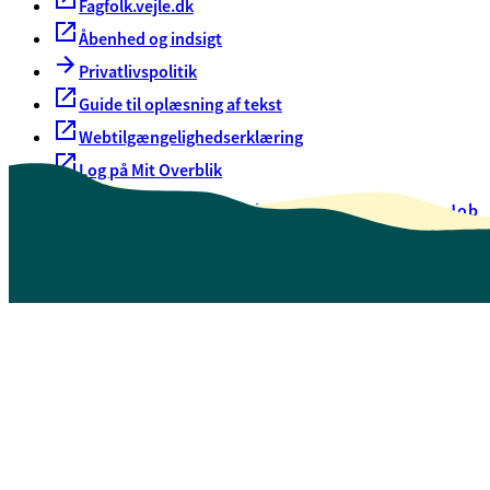
Fagfolk.vejle.dk
Åbenhed og indsigt
Privatlivspolitik
Guide til oplæsning af tekst
Webtilgængelighedserklæring
Log på Mit Overblik
Akut hjælp
EAN-numre
Oversigt over selvbetjening
Job
Presse