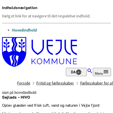
Indholdsnavigation
Vælg et link for at navigere til det respektive indhold.
gå til
Hovedindhold
DA
Menu
Forside
Fritid og fællesskaber
Fællesskaber for al
start på hovedindhold
Sejlads - HIVO
senest opdateret 12. maj 2026
Oplev glæden ved frisk luft, vand og naturen i Vejle fjord