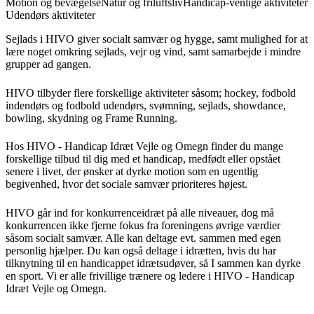
Motion og bevægelse
Natur og friluftsliv
Handicap-venlige aktiviteter
Udendørs aktiviteter
Sejlads i HIVO giver socialt samvær og hygge, samt mulighed for at
lære noget omkring sejlads, vejr og vind, samt samarbejde i mindre
grupper ad gangen.
HIVO tilbyder flere forskellige aktiviteter såsom; hockey, fodbold
indendørs og fodbold udendørs, svømning, sejlads, showdance,
bowling, skydning og Frame Running.
Hos HIVO - Handicap Idræt Vejle og Omegn finder du mange
forskellige tilbud til dig med et handicap, medfødt eller opstået
senere i livet, der ønsker at dyrke motion som en ugentlig
begivenhed, hvor det sociale samvær prioriteres højest.
HIVO går ind for konkurrenceidræt på alle niveauer, dog må
konkurrencen ikke fjerne fokus fra foreningens øvrige værdier
såsom socialt samvær. Alle kan deltage evt. sammen med egen
personlig hjælper. Du kan også deltage i idrætten, hvis du har
tilknytning til en handicappet idrætsudøver, så I sammen kan dyrke
en sport. Vi er alle frivillige trænere og ledere i HIVO - Handicap
Idræt Vejle og Omegn.