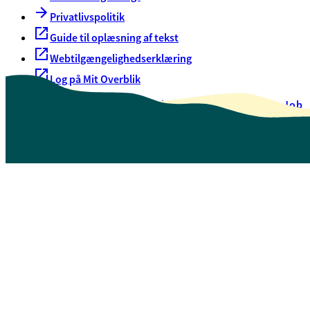
Privatlivspolitik
Guide til oplæsning af tekst
Webtilgængelighedserklæring
Log på Mit Overblik
Akut hjælp
EAN-numre
Oversigt over selvbetjening
Job
Presse