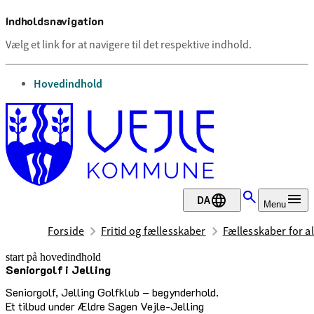
Indholdsnavigation
Vælg et link for at navigere til det respektive indhold.
gå til
Hovedindhold
DA
Menu
Forside
Fritid og fællesskaber
Fællesskaber for al
start på hovedindhold
Seniorgolf i Jelling
senest opdateret 3. juli 2026
Seniorgolf, Jelling Golfklub – begynderhold.
Et tilbud under Ældre Sagen Vejle-Jelling