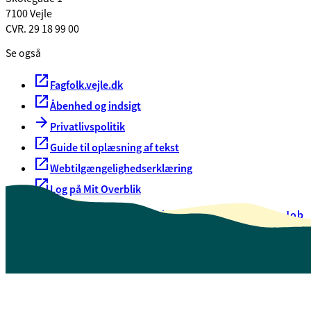
7100 Vejle
CVR. 29 18 99 00
Se også
Fagfolk.vejle.dk
Åbenhed og indsigt
Privatlivspolitik
Guide til oplæsning af tekst
Webtilgængelighedserklæring
Log på Mit Overblik
Akut hjælp
EAN-numre
Oversigt over selvbetjening
Job
Presse