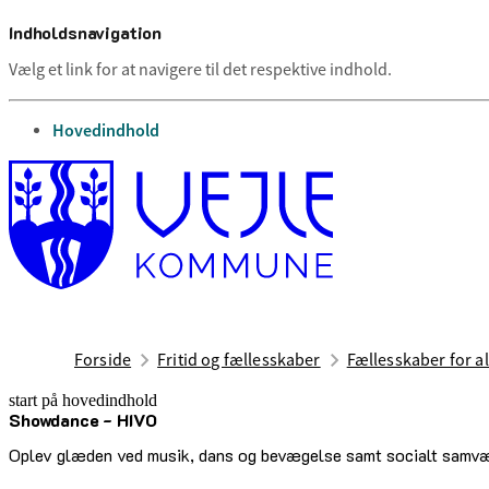
Indholdsnavigation
Vælg et link for at navigere til det respektive indhold.
gå til
Hovedindhold
Forside
Fritid og fællesskaber
Fællesskaber for al
start på hovedindhold
Showdance - HIVO
senest opdateret 12. maj 2026
Oplev glæden ved musik, dans og bevægelse samt socialt samv