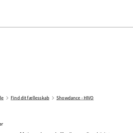
le
Find dit fællesskab
Showdance - HIVO
ær