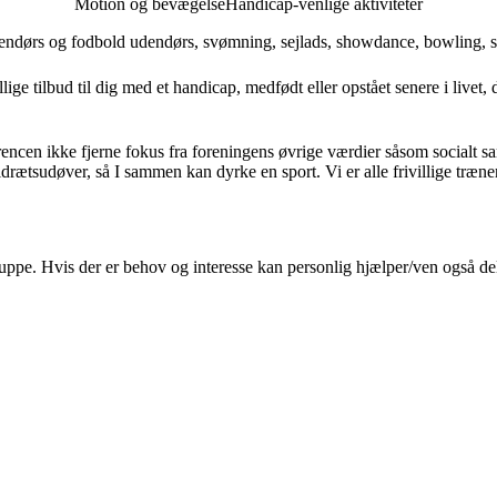
Motion og bevægelse
Handicap-venlige aktiviteter
indendørs og fodbold udendørs, svømning, sejlads, showdance, bowling
 tilbud til dig med et handicap, medfødt eller opstået senere i livet,
encen ikke fjerne fokus fra foreningens øvrige værdier såsom socialt 
t idrætsudøver, så I sammen kan dyrke en sport. Vi er alle frivillige t
gruppe. Hvis der er behov og interesse kan personlig hjælper/ven også de