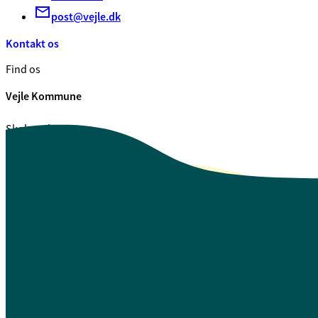
post@vejle.dk
Kontakt os
Find os
Vejle Kommune
Skolegade 1
7100 Vejle
CVR. 29 18 99 00
Se også
Fagfolk.vejle.dk
Åbenhed og indsigt
Privatlivspolitik
Guide til oplæsning af tekst
Webtilgængelighedserklæring