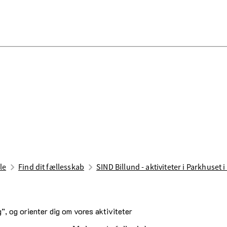
le
Find dit fællesskab
SIND Billund - aktiviteter i Parkhuset i
, og orienter dig om vores aktiviteter