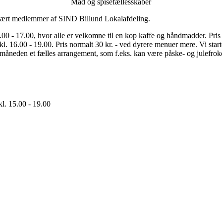
Mad og spisefællesskaber
imært medlemmer af SIND Billund Lokalafdeling.
.00 - 17.00, hvor alle er velkomne til en kop kaffe og håndmadder. Pris
l. 16.00 - 19.00. Pris normalt 30 kr. - ved dyrere menuer mere. Vi start
åneden et fælles arrangement, som f.eks. kan være påske- og julefrokost
l. 15.00 - 19.00