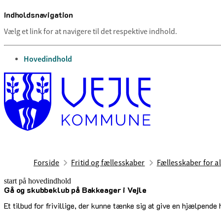
Indholdsnavigation
Vælg et link for at navigere til det respektive indhold.
gå til
Hovedindhold
Forside
Fritid og fællesskaber
Fællesskaber for al
start på hovedindhold
Gå og skubbeklub på Bakkeager i Vejle
senest opdateret 31. juli 2026
Et tilbud for frivillige, der kunne tænke sig at give en hjælpen