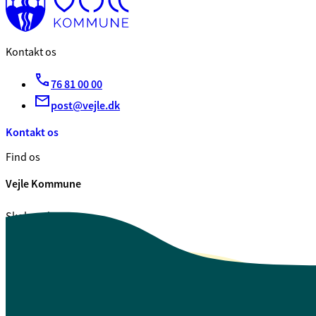
Kontakt os
76 81 00 00
post@vejle.dk
Kontakt os
Find os
Vejle Kommune
Skolegade 1
7100 Vejle
CVR. 29 18 99 00
Se også
Fagfolk.vejle.dk