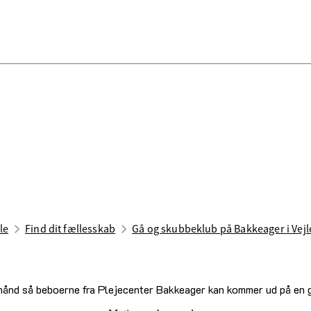
le
Find dit fællesskab
Gå og skubbeklub på Bakkeager i Vejl
de hånd så beboerne fra Plejecenter Bakkeager kan kommer ud på en 