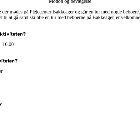
Motion og bevægelse
ige der mødes på Plejecenter Bakkeager og går en tur med nogle beboere.
yst til at gå samt skubbe en tur med beboerne på Bakkeager, er velkomne
ktiviteten?
 - 16.00
viteten?
er
?