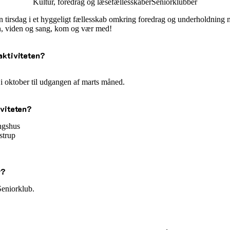
Kultur, foredrag og læsefællesskaber
Seniorklubber
 tirsdag i et hyggeligt fællesskab omkring foredrag og underholdning 
n, viden og sang, kom og vær med!
aktiviteten?
 i oktober til udgangen af marts måned.
iviteten?
ngshus
strup
r?
eniorklub.