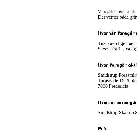
Vi mødes hver anden
Der venter både gri
Hvornår foregår 
Tirsdage i lige uger.
Sæson fra 1. tirsdag
Hvor foregår akt
Smidstrup Forsamli
Torpsgade 16, Smid
7000 Fredericia
Hvem er arrangø
Smidstrup-Skærup S
Pris