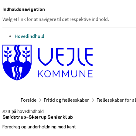
Indholdsnavigation
Vælg et link for at navigere til det respektive indhold.
gå til
Hovedindhold
Forside
Fritid og fællesskaber
Fællesskaber for al
start på hovedindhold
Smidstrup-Skærup Seniorklub
senest opdateret 1. juli 2026
Foredrag og underholdning med kant