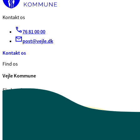
Kontakt os
76 81 00 00
post@vejle.dk
Kontakt os
Find os
Vejle Kommune
Skolegade 1
7100 Vejle
CVR. 29 18 99 00
Se også
Fagfolk.vejle.dk
Åbenhed og indsigt