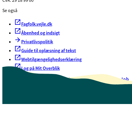
CVR. 29 18 99 00
Se også
Fagfolk.vejle.dk
Åbenhed og indsigt
Privatlivspolitik
Guide til oplæsning af tekst
Webtilgængelighedserklæring
Log på Mit Overblik
Akut hjælp
EAN-numre
Oversigt over selvbetjening
Job
Presse