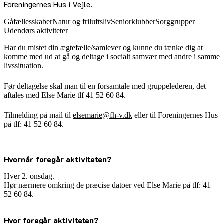
Foreningernes Hus i Vejle.
Gåfællesskaber
Natur og friluftsliv
Seniorklubber
Sorggrupper
Udendørs aktiviteter
Har du mistet din ægtefælle/samlever og kunne du tænke dig at
komme med ud at gå og deltage i socialt samvær med andre i samme
livssituation.
Før deltagelse skal man til en forsamtale med gruppelederen, det
aftales med Else Marie tlf 41 52 60 84.
Tilmelding på mail til
elsemarie@fh-v.dk
eller til Foreningernes Hus
på tlf: 41 52 60 84.
Hvornår foregår aktiviteten?
Hver 2. onsdag.
Hør nærmere omkring de præcise datoer ved Else Marie på tlf: 41
52 60 84.
Hvor foregår aktiviteten?