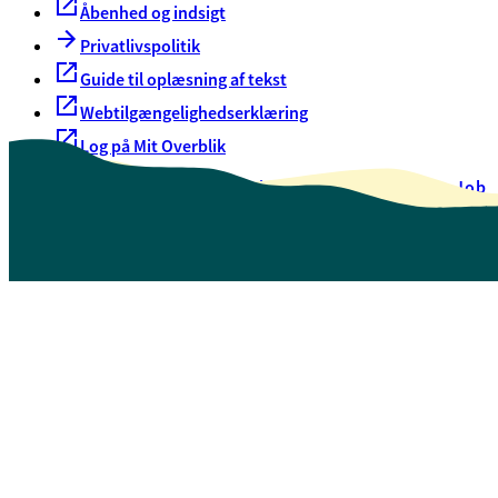
Åbenhed og indsigt
Privatlivspolitik
Guide til oplæsning af tekst
Webtilgængelighedserklæring
Log på Mit Overblik
Akut hjælp
EAN-numre
Oversigt over selvbetjening
Job
Presse