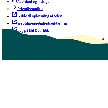
Åbenhed og indsigt
Privatlivspolitik
Guide til oplæsning af tekst
Webtilgængelighedserklæring
Log på Mit Overblik
Akut hjælp
EAN-numre
Oversigt over selvbetjening
Job
Presse