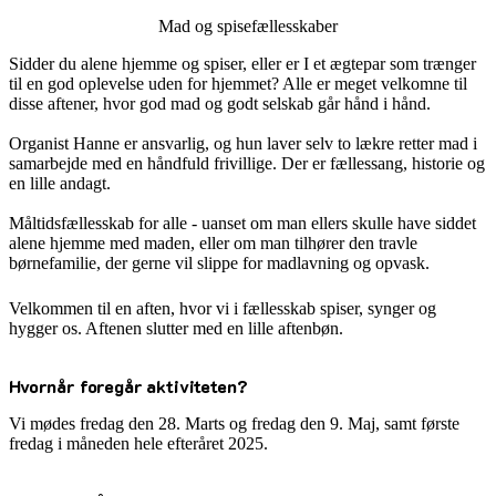
Mad og spisefællesskaber
Sidder du alene hjemme og spiser, eller er I et ægtepar som trænger
til en god oplevelse uden for hjemmet? Alle er meget velkomne til
disse aftener, hvor god mad og godt selskab går hånd i hånd.
Organist Hanne er ansvarlig, og hun laver selv to lækre retter mad i
samarbejde med en håndfuld frivillige. Der er fællessang, historie og
en lille andagt.
Måltidsfællesskab for alle - uanset om man ellers skulle have siddet
alene hjemme med maden, eller om man tilhører den travle
børnefamilie, der gerne vil slippe for madlavning og opvask.
Velkommen til en aften, hvor vi i fællesskab spiser, synger og
hygger os. Aftenen slutter med en lille aftenbøn.
Hvornår foregår aktiviteten?
Vi mødes fredag den 28. Marts og fredag den 9. Maj, samt første
fredag i måneden hele efteråret 2025.