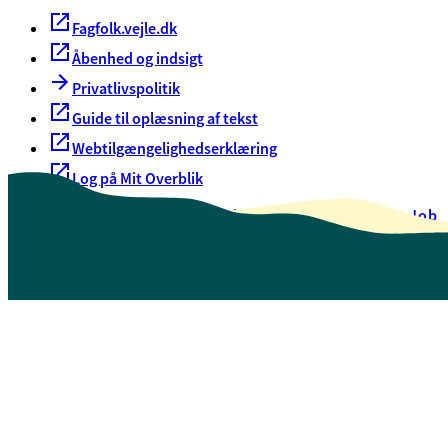
Fagfolk.vejle.dk
Åbenhed og indsigt
Privatlivspolitik
Guide til oplæsning af tekst
Webtilgængelighedserklæring
Log på Mit Overblik
Akut hjælp
EAN-numre
Oversigt over selvbetjening
Job
Presse