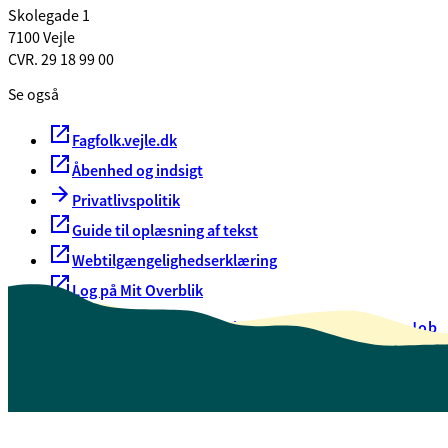
Skolegade 1
7100 Vejle
CVR. 29 18 99 00
Se også
Fagfolk.vejle.dk
Åbenhed og indsigt
Privatlivspolitik
Guide til oplæsning af tekst
Webtilgængelighedserklæring
Log på Mit Overblik
Akut hjælp
EAN-numre
Oversigt over selvbetjening
Job
Presse