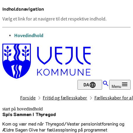
Indholdsnavigation
Vælg et link for at navigere til det respektive indhold.
gå til
Hovedindhold
DA
Menu
Forside
Fritid og fællesskaber
Fællesskaber for al
start på hovedindhold
Spis Sammen i Thyregod
senest opdateret 9. juli 2026
Kom og vær med når Thyregod/Vester pensionistforening og
Ældre Sagen Give har fællesspisning på programmet