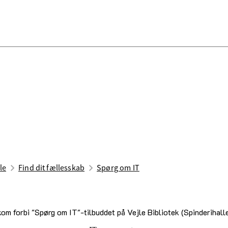
le
Find dit fællesskab
Spørg om IT
kom forbi "Spørg om IT"-tilbuddet på Vejle Bibliotek (Spinderihall