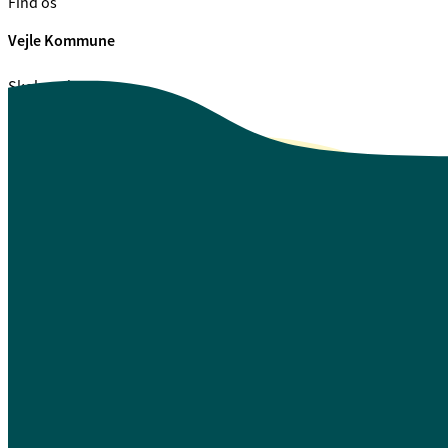
Find os
Vejle Kommune
Skolegade 1
7100 Vejle
CVR. 29 18 99 00
Se også
Fagfolk.vejle.dk
Åbenhed og indsigt
Privatlivspolitik
Guide til oplæsning af tekst
Webtilgængelighedserklæring
Log på Mit Overblik
A